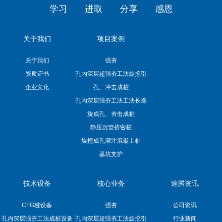
学习
进取
分享
感恩
关于我们
项目案例
关于我们
强夯
资质证书
孔内深层超强夯工法旋挖引
企业文化
孔、冲击成桩
孔内深层强夯工法工法长螺
旋成孔、夯击成桩
静压沉管挤密桩
旋挖成孔灌注混凝土桩
基坑支护
技术设备
核心业务
速腾资讯
CFG桩设备
强夯
公司资讯
孔内深层强夯工法成桩设备
孔内深层超强夯工法旋挖引
行业新闻