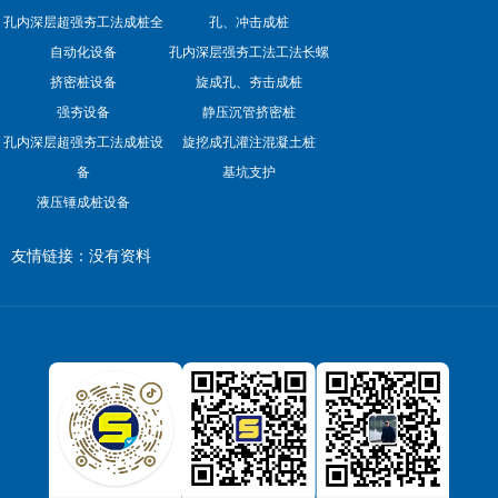
孔内深层超强夯工法成桩全
孔、冲击成桩
自动化设备
孔内深层强夯工法工法长螺
挤密桩设备
旋成孔、夯击成桩
强夯设备
静压沉管挤密桩
孔内深层超强夯工法成桩设
旋挖成孔灌注混凝土桩
备
基坑支护
液压锤成桩设备
友情链接：没有资料