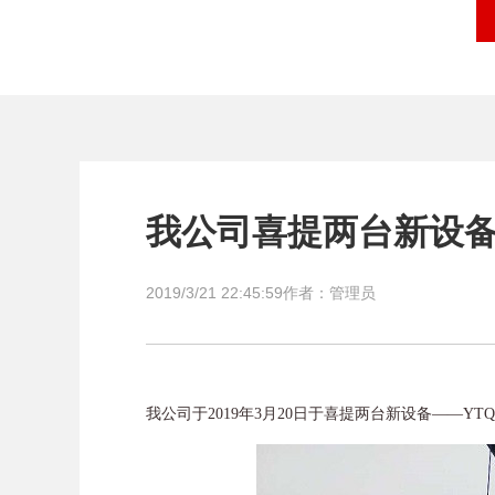
我公司喜提两台新设备
2019/3/21 22:45:59
作者：管理员
我公司于2019年3月20日于喜提两台新设备——YTQ