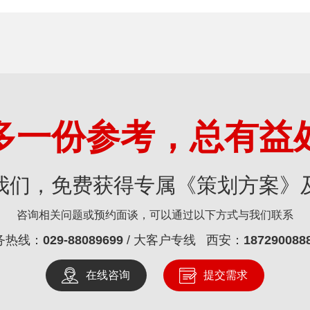
多一份参考，总有益
我们，免费获得专属《策划方案》
咨询相关问题或预约面谈，可以通过以下方式与我们联系
务热线：
029-88089699
/ 大客户专线 西安：
187290088
在线咨询
提交需求