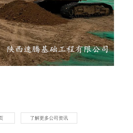
页
了解更多公司资讯