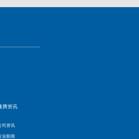
速腾资讯
公司资讯
行业新闻