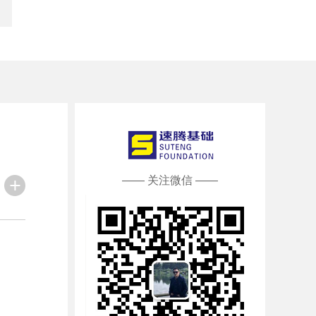
—— 关注微信 ——