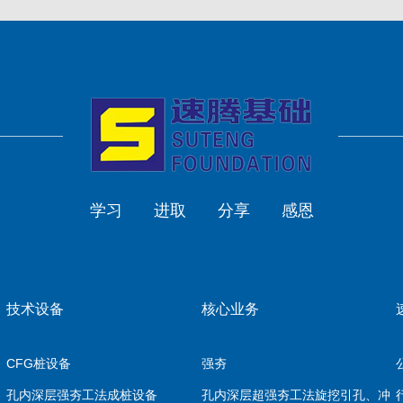
学习
进取
分享
感恩
技术设备
核心业务
CFG桩设备
强夯
冲
孔内深层强夯工法成桩设备
孔内深层超强夯工法旋挖引孔、冲