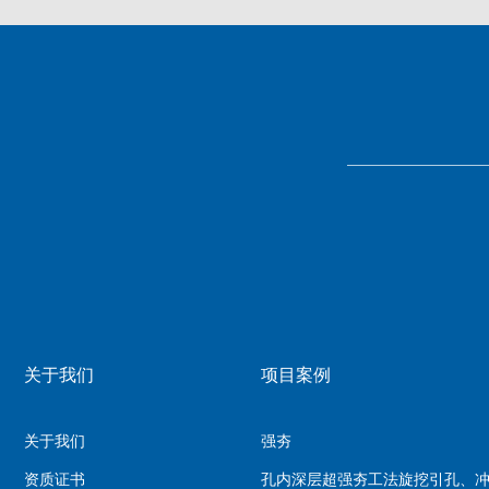
关于我们
项目案例
关于我们
强夯
资质证书
孔内深层超强夯工法旋挖引孔、