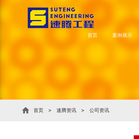
首页
案例展示
首页
速腾资讯
公司资讯