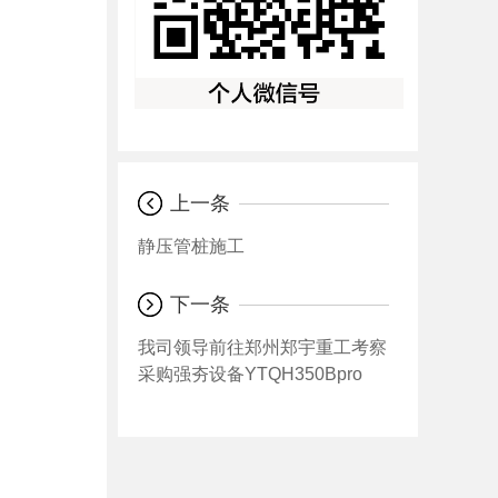
上一条
静压管桩施工
下一条
我司领导前往郑州郑宇重工考察
采购强夯设备YTQH350Bpro